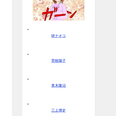
研ナオコ
荒牧陽子
青木隆治
三上博史