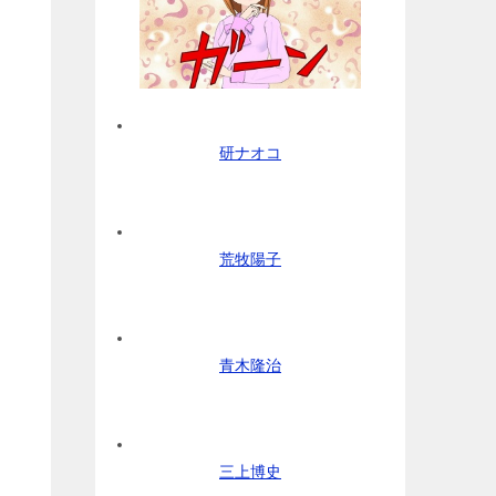
研ナオコ
荒牧陽子
青木隆治
三上博史