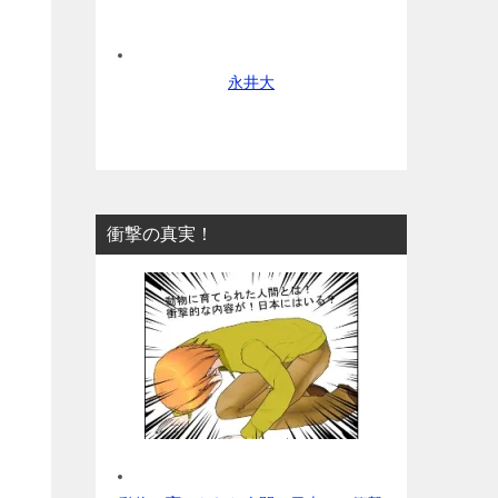
永井大
衝撃の真実！