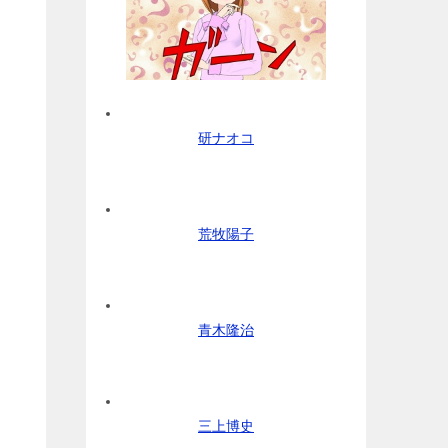
研ナオコ
荒牧陽子
青木隆治
三上博史