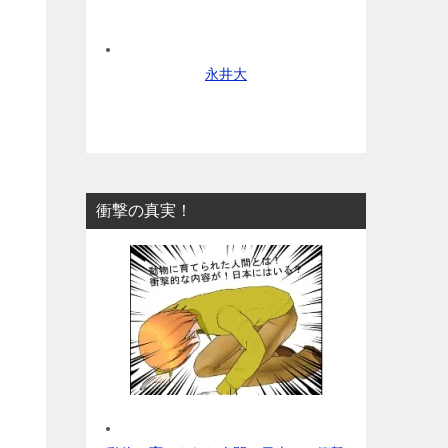
永井大
衝撃の真実！