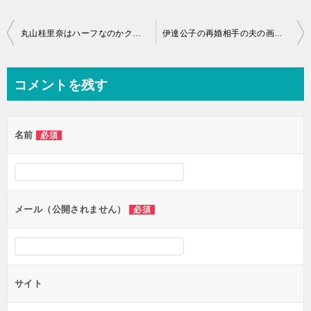
投
丸山桂里奈はハーフなのかクォーターなのか？再婚といわれる結婚の真実とは！
伊達公子の再婚相手の夫の画像や職業とは？馴れ初めが驚愕の！
稿
ナ
コメントを残す
ビ
ゲ
名前
必須
ー
シ
ョ
ン
メール（公開されません）
必須
サイト