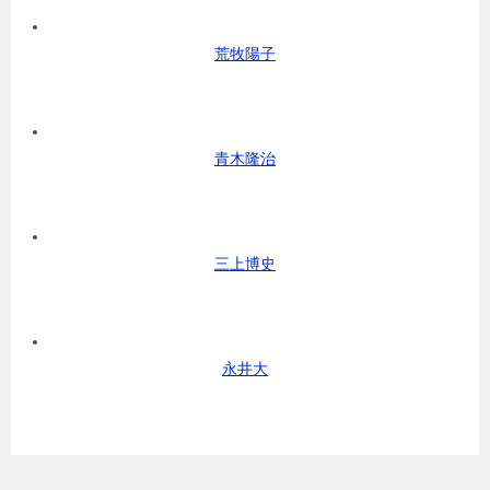
荒牧陽子
青木隆治
三上博史
永井大