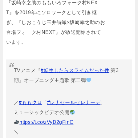
『坂崎幸之助のももいろフォーク村NEX
T』を2019年にソロワークとして引き継
ぎ、『しおこうじ玉井詩織×坂崎幸之助のお
台場フォーク村NEXT』が放送開始されて
います。
TVアニメ『
#転生したらスライムだった件
第3
期』オープニング主題歌 第二弾
／
#ももクロ
「
#レナセールセレナーデ
｣
ミュージックビデオ公開
https://t.co/zVyD2gFinC
＼