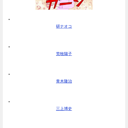
研ナオコ
荒牧陽子
青木隆治
三上博史