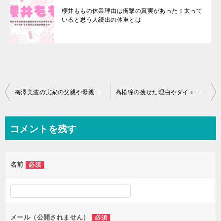
櫻井ももの休業理由は衝撃の真実があった！太って
いると思う人続出の体重とは
投
梅澤美波の実家の父親や母親や金持ちという噂の真相とは？
高松瞳の痩せた理由やダイエットの方法とは？休養理由の衝撃の真相とは？
稿
ナ
コメントを残す
ビ
ゲ
名前
必須
ー
シ
ョ
ン
メール（公開されません）
必須