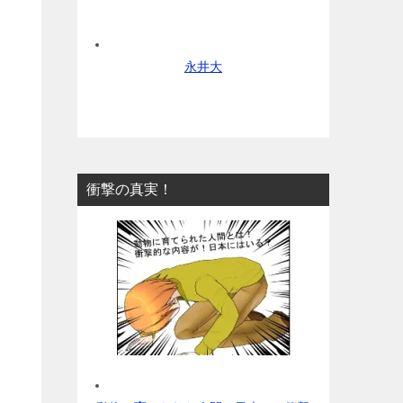
永井大
衝撃の真実！