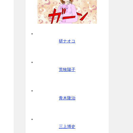
研ナオコ
荒牧陽子
青木隆治
三上博史