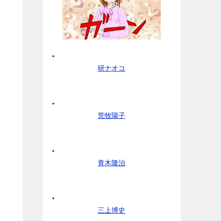
研ナオコ
荒牧陽子
青木隆治
三上博史