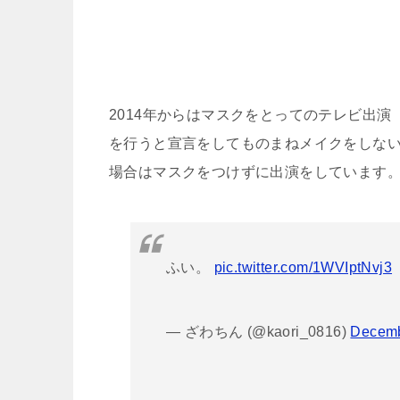
2014年からはマスクをとってのテレビ出演
を行うと宣言をしてものまねメイクをしな
場合はマスクをつけずに出演をしています
ふい。
pic.twitter.com/1WVIptNvj3
— ざわちん (@kaori_0816)
Decemb