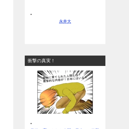
永井大
衝撃の真実！