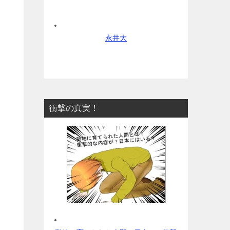
永井大
衝撃の真実！