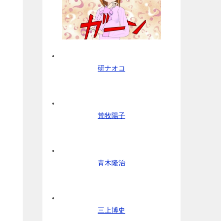
研ナオコ
荒牧陽子
青木隆治
三上博史