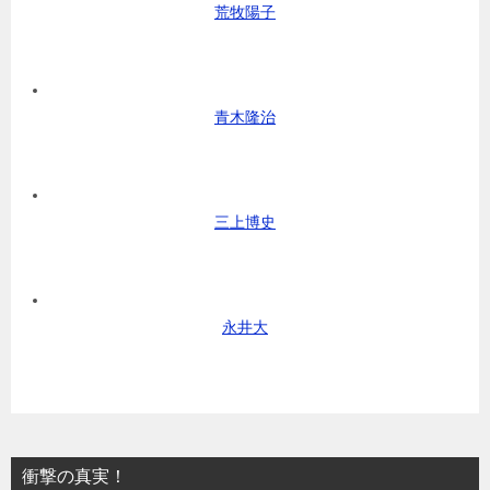
荒牧陽子
青木隆治
三上博史
永井大
衝撃の真実！