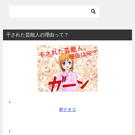
干された芸能人の理由って？
研ナオコ