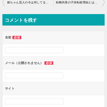
投
姫ちゃん芸人の今は何してる？結婚や彼氏の存在とは？
松嶋尚美の子供転校理由とは衝撃の？旦那の画像や年齢の詳細とは？
稿
ナ
コメントを残す
ビ
ゲ
名前
必須
ー
シ
ョ
ン
メール（公開されません）
必須
サイト