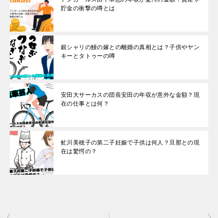
貯金の衝撃の噂とは
銀シャリの鰻の嫁との離婚の真相とは？子供やヤン
キーとタトゥーの噂
安田大サーカスの団長安田の年収が意外な金額？現
在の仕事とは何？
虻川美穂子の第二子妊娠で子供は何人？旦那との現
在は驚愕の？