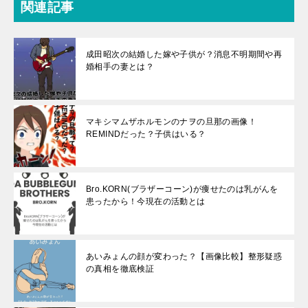
関連記事
成田昭次の結婚した嫁や子供が？消息不明期間や再
婚相手の妻とは？
マキシマムザホルモンのナヲの旦那の画像！
REMINDだった？子供はいる？
Bro.KORN(ブラザーコーン)が痩せたのは乳がんを
患ったから！今現在の活動とは
あいみょんの顔が変わった？【画像比較】整形疑惑
の真相を徹底検証