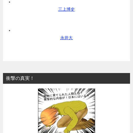
三上博史
永井大
衝撃の真実！