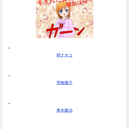
研ナオコ
荒牧陽子
青木隆治