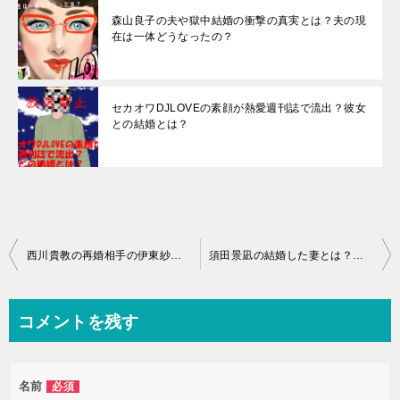
森山良子の夫や獄中結婚の衝撃の真実とは？夫の現
在は一体どうなったの？
セカオワDJLOVEの素顔が熱愛週刊誌で流出？彼女
との結婚とは？
投
西川貴教の再婚相手の伊東紗冶子の詳細とは？子供の事故の衝撃の真実とは？
須田景凪の結婚した妻とは？バルーンとの違いや大学や本名の詳細とは？
稿
ナ
コメントを残す
ビ
ゲ
名前
必須
ー