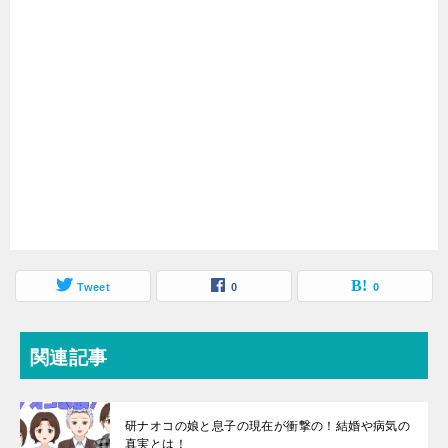
Tweet
0
0
関連記事
研ナオコの娘と息子の現在が衝撃の！結婚や病気の
真実とは！