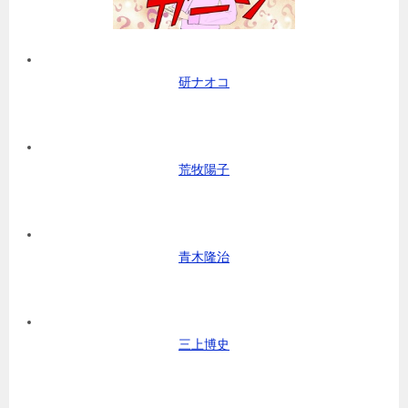
研ナオコ
荒牧陽子
青木隆治
三上博史