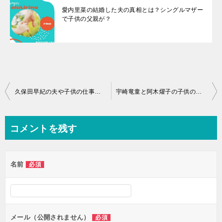
愛内里菜の結婚した夫の真相とは？シングルマザー
で子供の父親が？
投
久保田早紀の夫や子供の仕事や画像って？今現在は何をしているのか？
宇崎竜童と阿木燿子の子供の存在とは？病気で手術の病名とは一体？
稿
ナ
コメントを残す
ビ
ゲ
名前
必須
ー
シ
ョ
ン
メール（公開されません）
必須