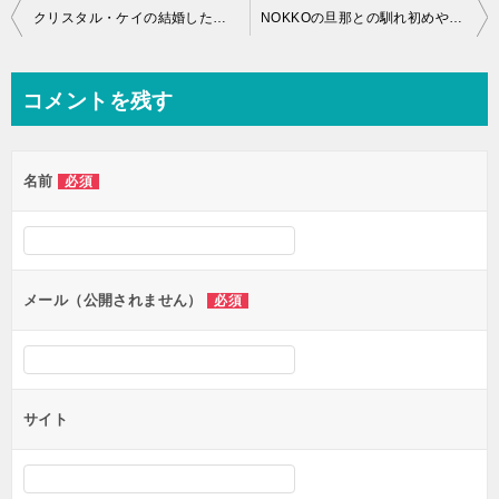
投
クリスタル・ケイの結婚した旦那や子供の存在とは？本名やハーフの詳細
NOKKOの旦那との馴れ初めや現在の関係とは？娘画像や現在とは？
稿
ナ
コメントを残す
ビ
ゲ
名前
必須
ー
シ
ョ
ン
メール（公開されません）
必須
サイト