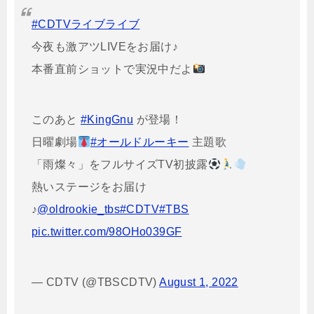
#CDTVライブライブ
今夜も激アツLIVEをお届け♪
本番直前ショットで実況中だよ
このあと
#KingGnu
が登場！
日曜劇場
#オールドルーキー
主題歌
「雨燦々」をフルサイズTV初披露
熱いステージをお届け
♪
@oldrookie_tbs
#CDTV
#TBS
pic.twitter.com/98OHo039GF
— CDTV (@TBSCDTV)
August 1, 2022