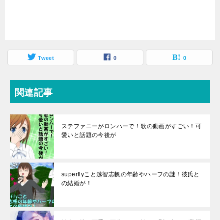
Tweet
0
0
関連記事
ステファニーがロンハーで！歌の動画がすごい！可
愛いと話題の今後が
superflyこと越智志帆の年齢やハーフの謎！彼氏と
の結婚が！