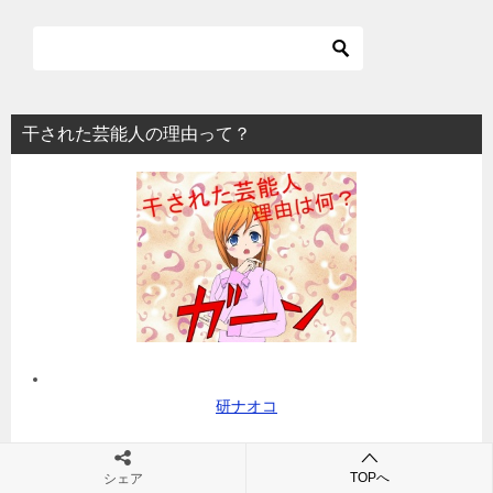
干された芸能人の理由って？
研ナオコ
TOPへ
シェア