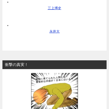
三上博史
永井大
衝撃の真実！