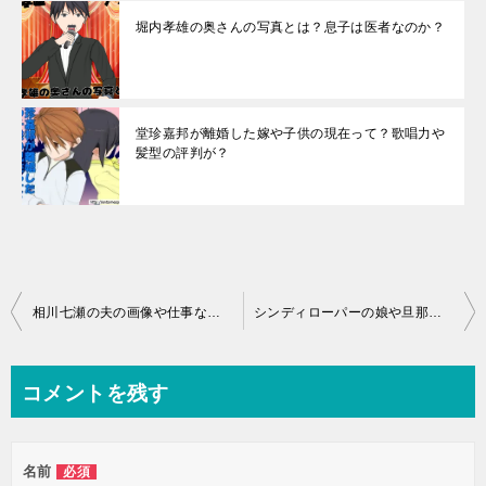
堀内孝雄の奥さんの写真とは？息子は医者なのか？
堂珍嘉邦が離婚した嫁や子供の現在って？歌唱力や
髪型の評判が？
投
相川七瀬の夫の画像や仕事などの詳細とは？長男の大学やイケメン画像が！
シンディローパーの娘や旦那画像とは？最近は何を？人柄に迫る
稿
ナ
コメントを残す
ビ
ゲ
名前
必須
ー