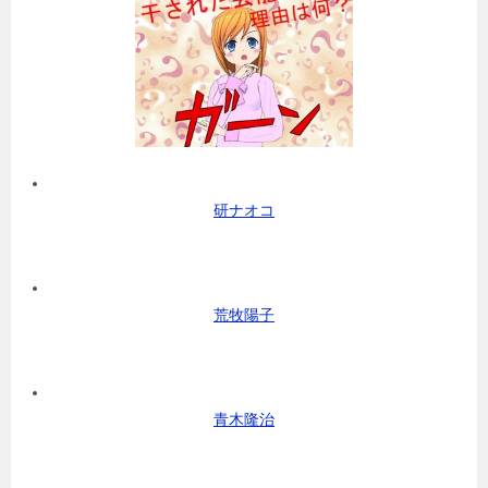
研ナオコ
荒牧陽子
青木隆治