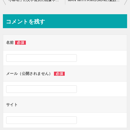
小林明子の夫や長男の画像や仕事って？現在の歌手活動とは？
MAN WITH A MISSIONの素顔の画像は流出している？顔を隠す理由が衝撃の？
稿
ナ
コメントを残す
ビ
ゲ
名前
必須
ー
シ
ョ
ン
メール（公開されません）
必須
サイト