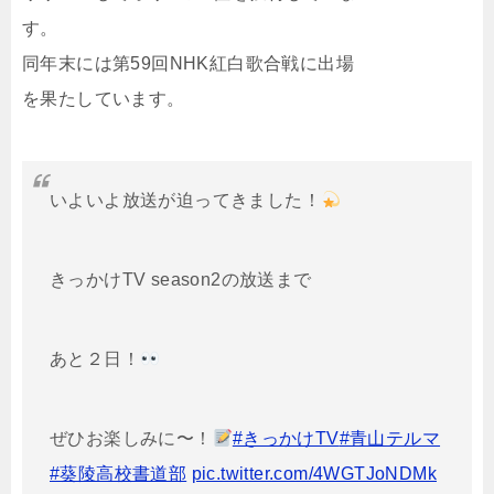
す。
同年末には第59回NHK紅白歌合戦に出場
を果たしています。
いよいよ放送が迫ってきました！
きっかけTV season2の放送まで
あと２日！
ぜひお楽しみに〜！
#きっかけTV
#青山テルマ
#葵陵高校書道部
pic.twitter.com/4WGTJoNDMk