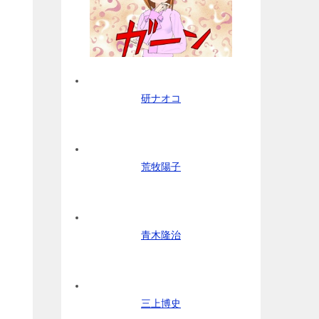
研ナオコ
荒牧陽子
青木隆治
三上博史