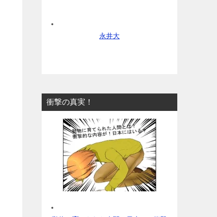
永井大
衝撃の真実！