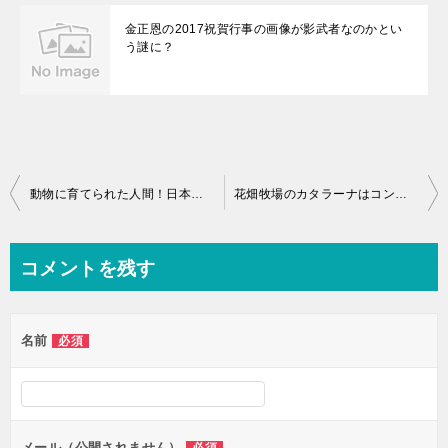
金正恩の2017祝賀行事の画像が影武者なのかとい
う謎に？
投
動物に育てられた人間！日本？ジョンの動画は？ジュマは？人間に戻れない？
花畑牧場のカタラーナはコンビニ？通販購入ページは！レシピがある！
稿
ナ
コメントを残す
ビ
ゲ
名前
必須
ー
シ
ョ
ン
メール（公開されません）