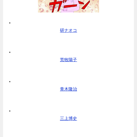
研ナオコ
荒牧陽子
青木隆治
三上博史