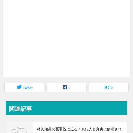
Tweet
0
0
関連記事
林眞須美の冤罪説に迫る！真犯人と真実は解明され