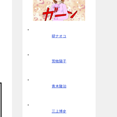
研ナオコ
荒牧陽子
青木隆治
三上博史