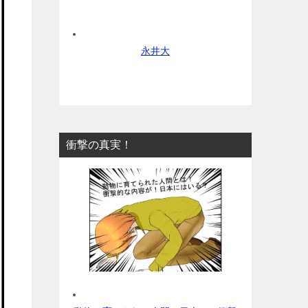
永井大
衝撃の真実！